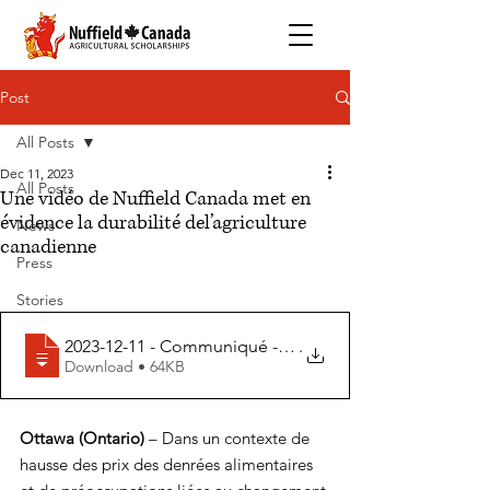
Post
All Posts
Dec 11, 2023
All Posts
Une vidéo de Nuffield Canada met en
évidence la durabilité del’agriculture
News
canadienne
Press
Stories
2023-12-11 - Communiqué - Une vidéo de Nuffield Cana
.
Download • 64KB
Ottawa (Ontario)
 – Dans un contexte de 
hausse des prix des denrées alimentaires 