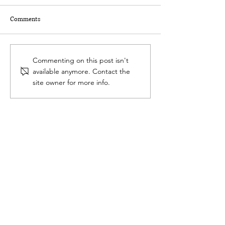
Comments
Commenting on this post isn't
available anymore. Contact the
site owner for more info.
Nuffield Canada Video Highlights
Canadian Farming Sustainability
Steve Larocque
Chair
chair@nuffield.ca